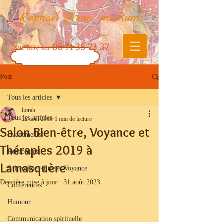
Raphaël Henri médium
06 71 35 73 37
Sur RDV au
Post
Tous les articles
liorah
Tous les articles
22 août 2019
1 min de lecture
Salon Bien-être, Voyance et
Evènements
Thérapies 2019 à
Rencontres
Lamasquère
Salons Bien-Etre et Voyance
Dernière mise à jour :
31 août 2023
Conférences
Humour
Communication spirituelle